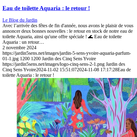
Eau de toilette Aquaria : le retour !
Le Blog du Jardin
Avec l’arrivée des fêtes de fin d'année, nous avons le plaisir de vous
annoncer deux bonnes nouvelles : le retour en stock de notre eau de
toilette Aquaria, ainsi qu'une offre spéciale ! 🌊 Eau de toilette
Aquaria : un retour…
2 novembre 2024
https://jardin5sens.net/images/jardin-5-sens-yvoire-aquaria-parfum-
01-1.jpg
1200
1200
Jardin des Cinq Sens Yvoire
https://jardin5sens.net/images/logo-cinq-sens-2-1.png
Jardin des
Cinq Sens Yvoire
2024-11-02 15:51:07
2024-11-08 17:17:28
Eau de
toilette Aquaria : le retour !