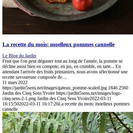
La recette du mois: moelleux pommes cannelle
Le Blog du Jardin
Fruit que l'on peut déguster tout au long de l'année, la pomme se
décline aussi bien en compote, en jus, en crumble, en tarte... En
attendant l'arrivée des fruits printaniers, nous avons sélectionné une
recette savoureuse composée de…
11 mars 2022
https://jardin5sens.net/images/gateau_pomme-scaled.jpg
1846
2560
Jardin des Cinq Sens Yvoire
https://jardin5sens.net/images/logo-
cinq-sens-2-1.png
Jardin des Cinq Sens Yvoire
2022-03-11
16:15:50
2022-03-11 16:17:26
La recette du mois: moelleux pommes
cannelle