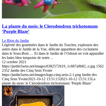
La plante du mois: le Clerodendron trichotomum
‘Purple Blaze’
Le Blog du Jardin
Légèreté des graminées dans le Jardin du Toucher, explosion des
asters dans le Jardin de la Vue, délicate apparition des cyclamens
dans le Sous-Bois … Et dans le Jardin de l’Odorat on voit apparaître
les baies bleu turquoise de notre…
12 octobre 2021
https://jardin5sens.net/images/6382572619_1c687a9b82_o.jpg
1562
2352
Jardin des Cinq Sens Yvoire
https://jardin5sens.net/images/logo-cinq-sens-2-1.png
Jardin des
Cinq Sens Yvoire
2021-10-12 15:51:13
2021-10-12 15:51:15
La
plante du mois: le Clerodendron trichotomum ‘Purple Blaze’