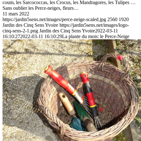
coum, les Sarcococcas, les Crocus, les Mandragores, les Tulipes …
Sans oublier les Perce-neiges, fleurs…
11 mars 2022
https://jardin5sens.net/images/perce-neige-scaled.jpg
2560
1920
Jardin des Cinq Sens Yvoire
https://jardin5sens.net/images/logo-
cinq-sens-2-1.png
Jardin des Cinq Sens Yvoire
2022-03-11
16:10:27
2022-03-11 16:10:29
La plante du mois: le Perce-Neige