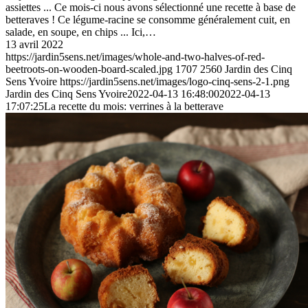
assiettes ... Ce mois-ci nous avons sélectionné une recette à base de
betteraves ! Ce légume-racine se consomme généralement cuit, en
salade, en soupe, en chips ... Ici,…
13 avril 2022
https://jardin5sens.net/images/whole-and-two-halves-of-red-
beetroots-on-wooden-board-scaled.jpg
1707
2560
Jardin des Cinq
Sens Yvoire
https://jardin5sens.net/images/logo-cinq-sens-2-1.png
Jardin des Cinq Sens Yvoire
2022-04-13 16:48:00
2022-04-13
17:07:25
La recette du mois: verrines à la betterave