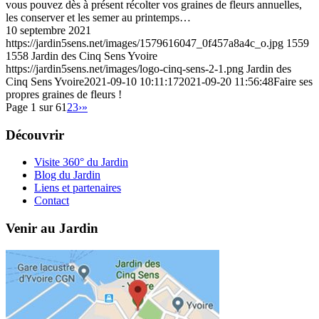
vous pouvez dès à présent récolter vos graines de fleurs annuelles,
les conserver et les semer au printemps…
10 septembre 2021
https://jardin5sens.net/images/1579616047_0f457a8a4c_o.jpg
1559
1558
Jardin des Cinq Sens Yvoire
https://jardin5sens.net/images/logo-cinq-sens-2-1.png
Jardin des
Cinq Sens Yvoire
2021-09-10 10:11:17
2021-09-20 11:56:48
Faire ses
propres graines de fleurs !
Page 1 sur 6
1
2
3
›
»
Découvrir
Visite 360° du Jardin
Blog du Jardin
Liens et partenaires
Contact
Venir au Jardin