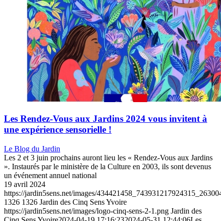
Les Rendez-Vous aux Jardins 2024 vous invitent à
une expérience sensorielle !
Le Blog du Jardin
Les 2 et 3 juin prochains auront lieu les « Rendez-Vous aux Jardins
». Instaurés par le ministère de la Culture en 2003, ils sont devenus
un événement annuel national
19 avril 2024
https://jardin5sens.net/images/434421458_743931217924315_2630
1326
1326
Jardin des Cinq Sens Yvoire
https://jardin5sens.net/images/logo-cinq-sens-2-1.png
Jardin des
Cinq Sens Yvoire
2024-04-19 17:16:23
2024-05-31 12:44:06
Les