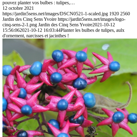
pouvez planter vos bulbes : tulipes,…
12 octobre 2021
https://jardin5sens.net/images/DSCN0521-1-scaled.jpg
1920
2560
Jardin des Cinq Sens Yvoire
https://jardin5sens.net/images/logo-
cinq-sens-2-1.png
Jardin des Cinq Sens Yvoire
2021-10-12
15:56:06
2021-10-12 16:03:44
Planter les bulbes de tulipes, aulx
d'ornement, narcisses et jacinthes !