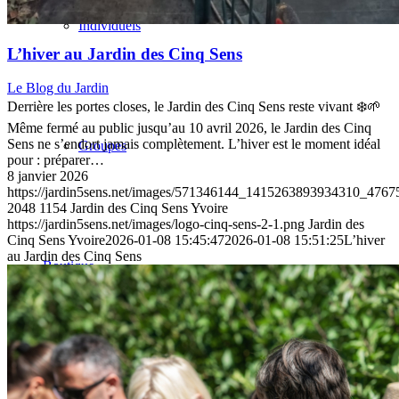
Individuels
L’hiver au Jardin des Cinq Sens
Le Blog du Jardin
Derrière les portes closes, le Jardin des Cinq Sens reste vivant ❄️🌱
Même fermé au public jusqu’au 10 avril 2026, le Jardin des Cinq
Sens ne s’endort jamais complètement. L’hiver est le moment idéal
Groupes
pour : préparer…
8 janvier 2026
https://jardin5sens.net/images/571346144_1415263893934310_476
2048
1154
Jardin des Cinq Sens Yvoire
https://jardin5sens.net/images/logo-cinq-sens-2-1.png
Jardin des
Cinq Sens Yvoire
2026-01-08 15:45:47
2026-01-08 15:51:25
L’hiver
au Jardin des Cinq Sens
Boutique
Blog