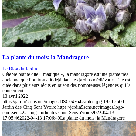
La plante du mois: la Mandragore
Le Blog du Jardin
Célèbre plante dite « magique », la mandragore est une plante très
ancienne que l’on trouvait déjà dans les jardins médiévaux. Elle est
citée dans plusieurs récits en raison des nombreuses légendes qui la
concernent…
13 avril 2022
https://jardin5sens.net/images/DSC04364-scaled.jpg
1920
2560
Jardin des Cinq Sens Yvoire
https://jardin5sens.net/images/logo-
cinq-sens-2-1.png
Jardin des Cinq Sens Yvoire
2022-04-13
17:05:46
2022-04-13 17:06:49
La plante du mois: la Mandragore