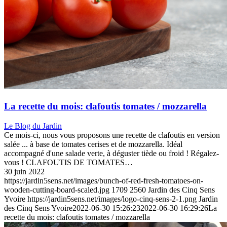
La recette du mois: clafoutis tomates / mozzarella
Le Blog du Jardin
Ce mois-ci, nous vous proposons une recette de clafoutis en version
salée ... à base de tomates cerises et de mozzarella. Idéal
accompagné d'une salade verte, à déguster tiède ou froid ! Régalez-
vous ! CLAFOUTIS DE TOMATES…
30 juin 2022
https://jardin5sens.net/images/bunch-of-red-fresh-tomatoes-on-
wooden-cutting-board-scaled.jpg
1709
2560
Jardin des Cinq Sens
Yvoire
https://jardin5sens.net/images/logo-cinq-sens-2-1.png
Jardin
des Cinq Sens Yvoire
2022-06-30 15:26:23
2022-06-30 16:29:26
La
recette du mois: clafoutis tomates / mozzarella