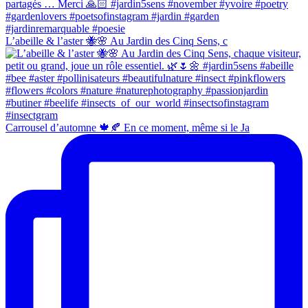
L’abeille & l’aster 🐝🌸 Au Jardin des Cinq Sens, c
Carrousel d’automne 🍁🍂 En ce moment, même si le Ja