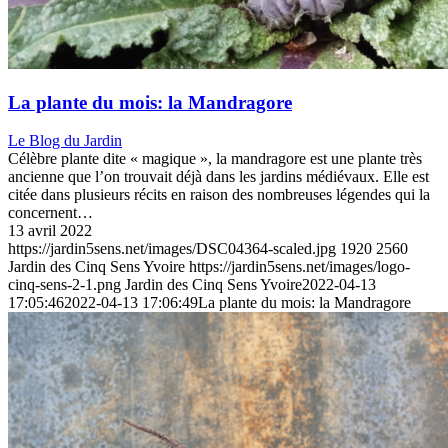
La plante du mois: la Mandragore
Le Blog du Jardin
Célèbre plante dite « magique », la mandragore est une plante très
ancienne que l’on trouvait déjà dans les jardins médiévaux. Elle est
citée dans plusieurs récits en raison des nombreuses légendes qui la
concernent…
13 avril 2022
https://jardin5sens.net/images/DSC04364-scaled.jpg
1920
2560
Jardin des Cinq Sens Yvoire
https://jardin5sens.net/images/logo-
cinq-sens-2-1.png
Jardin des Cinq Sens Yvoire
2022-04-13
17:05:46
2022-04-13 17:06:49
La plante du mois: la Mandragore