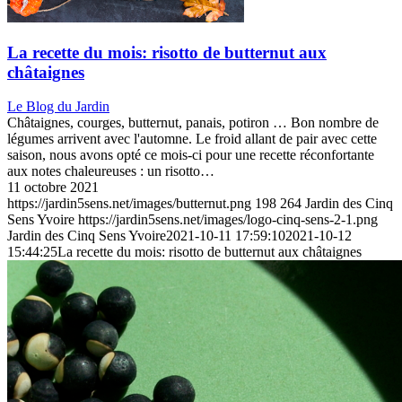
La recette du mois: risotto de butternut aux
châtaignes
Le Blog du Jardin
Châtaignes, courges, butternut, panais, potiron … Bon nombre de
légumes arrivent avec l'automne. Le froid allant de pair avec cette
saison, nous avons opté ce mois-ci pour une recette réconfortante
aux notes chaleureuses : un risotto…
11 octobre 2021
https://jardin5sens.net/images/butternut.png
198
264
Jardin des Cinq
Sens Yvoire
https://jardin5sens.net/images/logo-cinq-sens-2-1.png
Jardin des Cinq Sens Yvoire
2021-10-11 17:59:10
2021-10-12
15:44:25
La recette du mois: risotto de butternut aux châtaignes