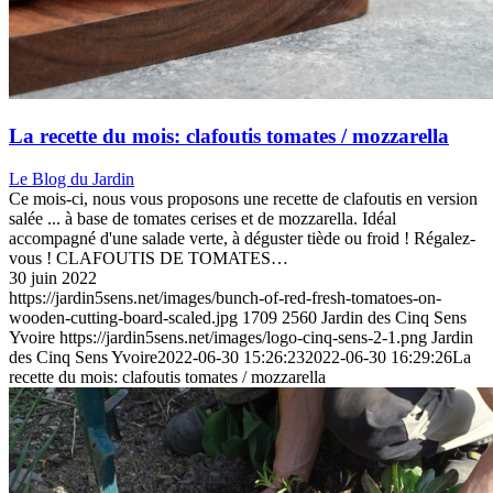
La recette du mois: clafoutis tomates / mozzarella
Le Blog du Jardin
Ce mois-ci, nous vous proposons une recette de clafoutis en version
salée ... à base de tomates cerises et de mozzarella. Idéal
accompagné d'une salade verte, à déguster tiède ou froid ! Régalez-
vous ! CLAFOUTIS DE TOMATES…
30 juin 2022
https://jardin5sens.net/images/bunch-of-red-fresh-tomatoes-on-
wooden-cutting-board-scaled.jpg
1709
2560
Jardin des Cinq Sens
Yvoire
https://jardin5sens.net/images/logo-cinq-sens-2-1.png
Jardin
des Cinq Sens Yvoire
2022-06-30 15:26:23
2022-06-30 16:29:26
La
recette du mois: clafoutis tomates / mozzarella