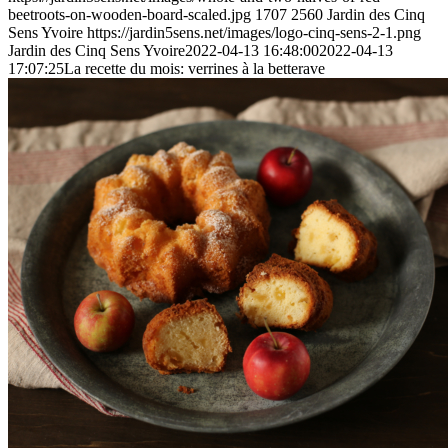
beetroots-on-wooden-board-scaled.jpg
1707
2560
Jardin des Cinq
Sens Yvoire
https://jardin5sens.net/images/logo-cinq-sens-2-1.png
Jardin des Cinq Sens Yvoire
2022-04-13 16:48:00
2022-04-13
17:07:25
La recette du mois: verrines à la betterave