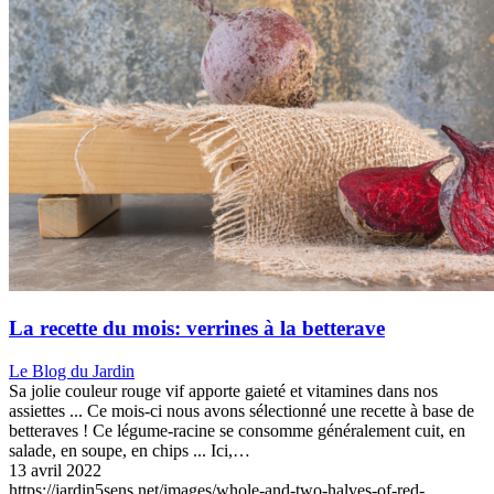
La recette du mois: verrines à la betterave
Le Blog du Jardin
Sa jolie couleur rouge vif apporte gaieté et vitamines dans nos
assiettes ... Ce mois-ci nous avons sélectionné une recette à base de
betteraves ! Ce légume-racine se consomme généralement cuit, en
salade, en soupe, en chips ... Ici,…
13 avril 2022
https://jardin5sens.net/images/whole-and-two-halves-of-red-