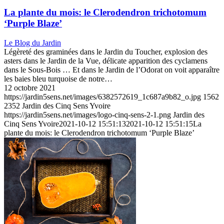
La plante du mois: le Clerodendron trichotomum
‘Purple Blaze’
Le Blog du Jardin
Légèreté des graminées dans le Jardin du Toucher, explosion des
asters dans le Jardin de la Vue, délicate apparition des cyclamens
dans le Sous-Bois … Et dans le Jardin de l’Odorat on voit apparaître
les baies bleu turquoise de notre…
12 octobre 2021
https://jardin5sens.net/images/6382572619_1c687a9b82_o.jpg
1562
2352
Jardin des Cinq Sens Yvoire
https://jardin5sens.net/images/logo-cinq-sens-2-1.png
Jardin des
Cinq Sens Yvoire
2021-10-12 15:51:13
2021-10-12 15:51:15
La
plante du mois: le Clerodendron trichotomum ‘Purple Blaze’