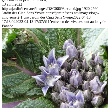
13 avril 2022
https://jardin5sens.net/images/DSC06693-scaled.jpg
1920
2560
Jardin des Cinq Sens Yvoire
https://jardin5sens.net/images/logo-
cinq-sens-2-1.png
Jardin des Cinq Sens Yvoire
2022-04-13
17:18:04
2022-04-13 17:37:51
L’entretien des vivaces tout au long de
l’année