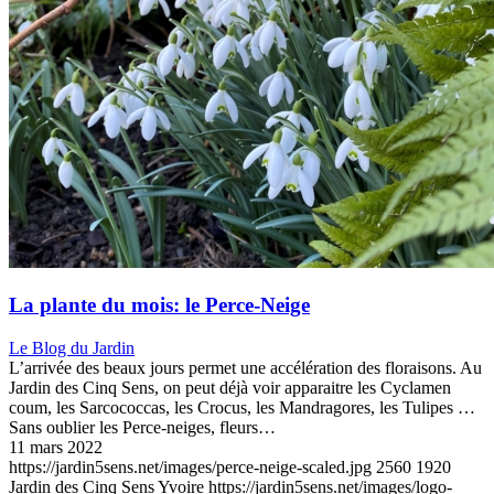
La plante du mois: le Perce-Neige
Le Blog du Jardin
L’arrivée des beaux jours permet une accélération des floraisons. Au
Jardin des Cinq Sens, on peut déjà voir apparaitre les Cyclamen
coum, les Sarcococcas, les Crocus, les Mandragores, les Tulipes …
Sans oublier les Perce-neiges, fleurs…
11 mars 2022
https://jardin5sens.net/images/perce-neige-scaled.jpg
2560
1920
Jardin des Cinq Sens Yvoire
https://jardin5sens.net/images/logo-