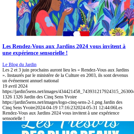
Les Rendez-Vous aux Jardins 2024 vous invitent à
une expérience sensorielle !
Le Blog du Jardin
Les 2 et 3 juin prochains auront lieu les « Rendez-Vous aux Jardins
». Instaurés par le ministère de la Culture en 2003, ils sont devenus
un événement annuel national
19 avril 2024
https://jardin5sens.net/images/434421458_743931217924315_2630
1326
1326
Jardin des Cinq Sens Yvoire
https://jardin5sens.net/images/logo-cinq-sens-2-1.png
Jardin des
Cinq Sens Yvoire
2024-04-19 17:16:23
2024-05-31 12:44:06
Les
Rendez-Vous aux Jardins 2024 vous invitent à une expérience
sensorielle !