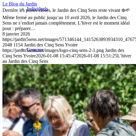
Le Blog du Jardin
Individuels
Derrière les portes closes, le Jardin des Cinq Sens reste vivant ❄️🌱
Même fermé au public jusqu’au 10 avril 2026, le Jardin des Cinq
Sens ne s’endort jamais complètement. L’hiver est le moment idéal
pour : préparer…
8 janvier 2026
https://jardin5sens.net/images/571346144_1415263893934310_476
2048
1154
Jardin des Cinq Sens Yvoire
Groupes
https://jardin5sens.net/images/logo-cinq-sens-2-1.png
Jardin des
Cinq Sens Yvoire
2026-01-08 15:45:47
2026-01-08 15:51:25
L’hiver
au Jardin des Cinq Sens
Boutique
Blog