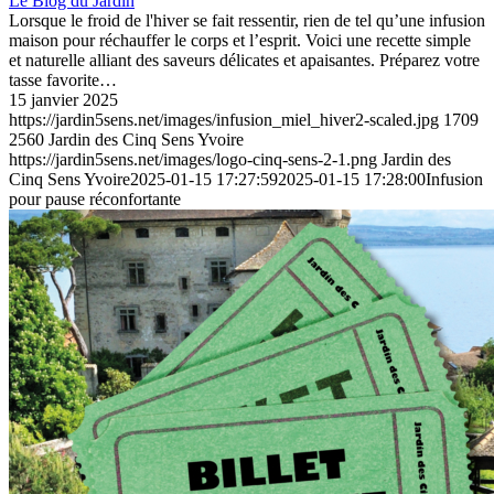
Le Blog du Jardin
Lorsque le froid de l'hiver se fait ressentir, rien de tel qu’une infusion
maison pour réchauffer le corps et l’esprit. Voici une recette simple
et naturelle alliant des saveurs délicates et apaisantes. Préparez votre
tasse favorite…
15 janvier 2025
https://jardin5sens.net/images/infusion_miel_hiver2-scaled.jpg
1709
2560
Jardin des Cinq Sens Yvoire
https://jardin5sens.net/images/logo-cinq-sens-2-1.png
Jardin des
Cinq Sens Yvoire
2025-01-15 17:27:59
2025-01-15 17:28:00
Infusion
pour pause réconfortante