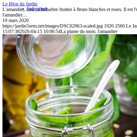
Le Blog du Jardin
Individuels
L'amandier, c'est ce bel arbre fruitier à fleurs blanches et roses. Il es
l'amandier…
19 mars 2020
https://jardin5sens.net/images/DSC02963-scaled.jpg
1920
2560
Le Ja
15:07:38
2020-04-15 10:06:54
La plante du mois: l'amandier
Groupes
Boutique
Blog