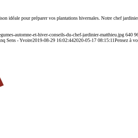
n idéale pour préparer vos plantations hivernales. Notre chef jardinier
-legumes-automne-et-hiver-conseils-du-chef-jardinier-matthieu.jpg
640
9
inq Sens - Yvoire
2019-08-29 16:02:44
2020-05-17 08:15:11
Pensez à vo