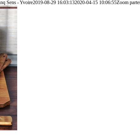
inq Sens - Yvoire
2019-08-29 16:03:13
2020-04-15 10:06:55
Zoom parten