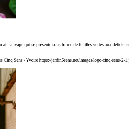
 un ail sauvage qui se présente sous forme de feuilles vertes aux délicieuse
es Cinq Sens - Yvoire
https://jardin5sens.net/images/logo-cinq-sens-2-1