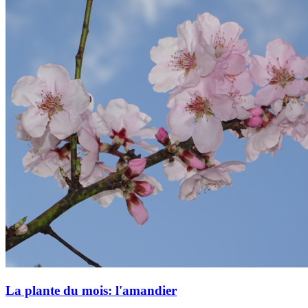
Présentation
Informations pratiques
Billetterie
La plante du mois: l'amandier