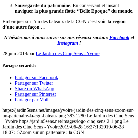
Sauvegarde du patrimoine
. En conservant et faisant
naviguer
la
plus grande flotte ‘’Belle Epoque’’ du monde
.
Embarquer sur l’un des bateaux de la CGN c’est
voir la région
d’une autre façon
…
N’hésitez pas à nous suivre sur nos réseaux sociaux
Facebook
et
Instagram
!
28 juin 2019
/
par
Le Jardin des Cinq Sens - Yvoire
Partager cet article
Partager sur Facebook
Partager sur Twitter
Share on WhatsApp
Partager sur Pinterest
Partager par Mail
https://jardin5sens.net/images/yvoire-jardin-des-cinq-sens-zoom-sur-
un-partenaire-la-cgn-bateau-.png
383
1280
Le Jardin des Cinq Sens
- Yvoire
https://jardin5sens.net/images/logo-cinq-sens-2-1.png
Le
Jardin des Cinq Sens - Yvoire
2019-06-28 16:27:13
2019-06-28
18:07:15
Zoom sur un partenaire : la CGN