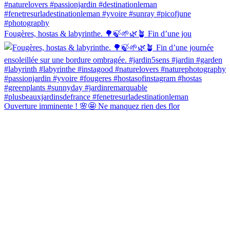
Fougères, hostas & labyrinthe. 🌳🍃🌱🌿🪴 Fin d’une jou
Ouverture imminente ! 🌸🤩 Ne manquez rien des flor