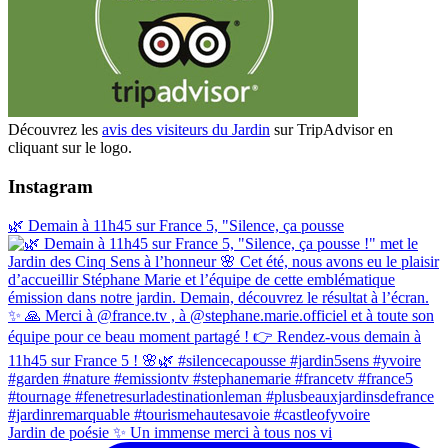
Découvrez les
avis des visiteurs du Jardin
sur TripAdvisor en
cliquant sur le logo.
Instagram
🌿 Demain à 11h45 sur France 5, "Silence, ça pousse
Jardin de poésie ✨ Un immense merci à tous nos vi