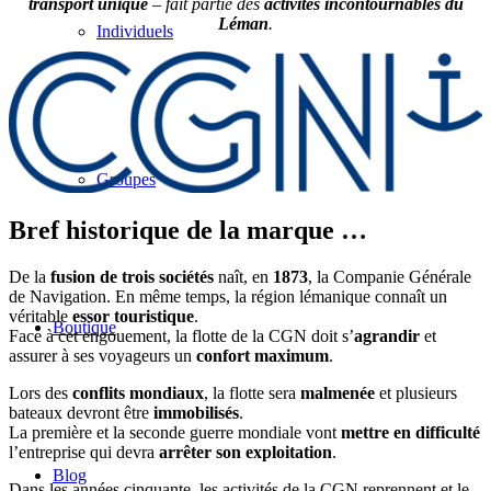
transport unique
– fait partie des
activités incontournables du
Léman
.
Individuels
Groupes
Bref historique de la marque …
De la
fusion de trois sociétés
naît, en
1873
, la Companie Générale
de Navigation. En même temps, la région lémanique connaît un
véritable
essor touristique
.
Boutique
Face à cet engouement, la flotte de la CGN doit s’
agrandir
et
assurer à ses voyageurs un
confort maximum
.
Lors des
conflits mondiaux
, la flotte sera
malmenée
et plusieurs
bateaux devront être
immobilisés
.
La première et la seconde guerre mondiale vont
mettre en difficulté
l’entreprise qui devra
arrêter son exploitation
.
Blog
Dans les années cinquante, les activités de la CGN reprennent et le