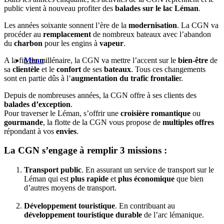
public vient à nouveau profiter des
balades sur le lac Léman
.
Les années soixante sonnent l’ère de la
modernisation
. La CGN va
procéder au
remplacement
de nombreux bateaux avec l’abandon
du
charbon
pour les engins à
vapeur
.
A la fin du millénaire, la CGN va mettre l’accent sur le
bien-être
de
Menu
sa
clientèle
et le
confort
de ses
bateaux
. Tous ces changements
sont en partie dûs à l’
augmentation du trafic frontalie
r.
Depuis de nombreuses années, la CGN offre à ses clients des
balades d’exception
.
Pour traverser le Léman, s’offrir une
croisière romantique
ou
gourmande
, la flotte de la CGN vous propose de
multiples offres
répondant à vos
envies
.
La CGN s’engage à remplir 3 missions :
Transport public
. En assurant un service de transport sur le
Léman qui est
plus rapide
et
plus économique
que bien
d’autres moyens de transport.
Développement touristique
. En contribuant au
développement touristique durable
de l’arc lémanique.