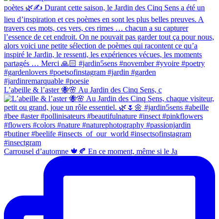
L’abeille & l’aster 🐝🌸 Au Jardin des Cinq Sens, c
Carrousel d’automne 🍁🍂 En ce moment, même si le Ja