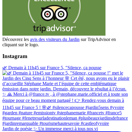
Découvrez les
avis des visiteurs du Jardin
sur TripAdvisor en
cliquant sur le logo.
Instagram
🌿 Demain à 11h45 sur France 5, "Silence, ça pousse
Jardin de poésie ✨ Un immense merci à tous nos vi