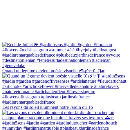
Quand un légume devient poésie visuelle 🌸🌿✨🎇 #jar
Les rayons du soleil illuminent notre Jardin du To