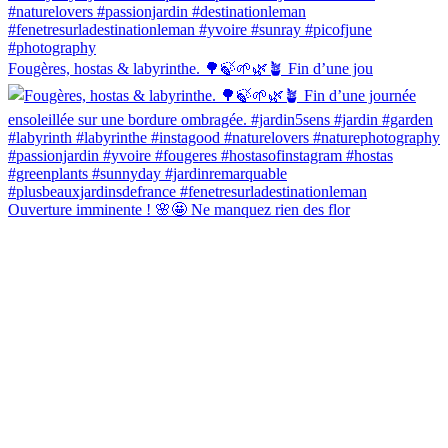
Fougères, hostas & labyrinthe. 🌳🍃🌱🌿🪴 Fin d’une jou
Ouverture imminente ! 🌸🤩 Ne manquez rien des flor