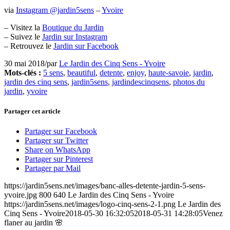
via
Instagram @jardin5sens
–
Yvoire
– Visitez la
Boutique du Jardin
– Suivez le
Jardin sur Instagram
– Retrouvez le
Jardin sur Facebook
30 mai 2018
/
par
Le Jardin des Cinq Sens - Yvoire
Mots-clés :
5 sens
,
beautiful
,
detente
,
enjoy
,
haute-savoie
,
jardin
,
jardin des cinq sens
,
jardin5sens
,
jardindescinqsens
,
photos du
jardin
,
yvoire
Partager cet article
Partager sur Facebook
Partager sur Twitter
Share on WhatsApp
Partager sur Pinterest
Partager par Mail
https://jardin5sens.net/images/banc-alles-detente-jardin-5-sens-
yvoire.jpg
800
640
Le Jardin des Cinq Sens - Yvoire
https://jardin5sens.net/images/logo-cinq-sens-2-1.png
Le Jardin des
Cinq Sens - Yvoire
2018-05-30 16:32:05
2018-05-31 14:28:05
Venez
flaner au jardin 🌸