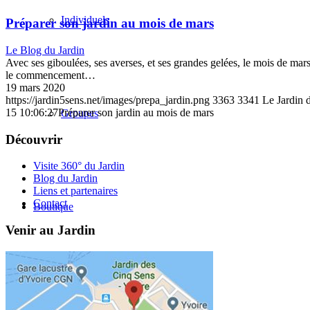
Individuels
Préparer son jardin au mois de mars
Le Blog du Jardin
Avec ses giboulées, ses averses, et ses grandes gelées, le mois de mar
le commencement…
19 mars 2020
https://jardin5sens.net/images/prepa_jardin.png
3363
3341
Le Jardin 
15 10:06:27
Préparer son jardin au mois de mars
Groupes
Découvrir
Visite 360° du Jardin
Blog du Jardin
Liens et partenaires
Contact
Boutique
Venir au Jardin
Blog