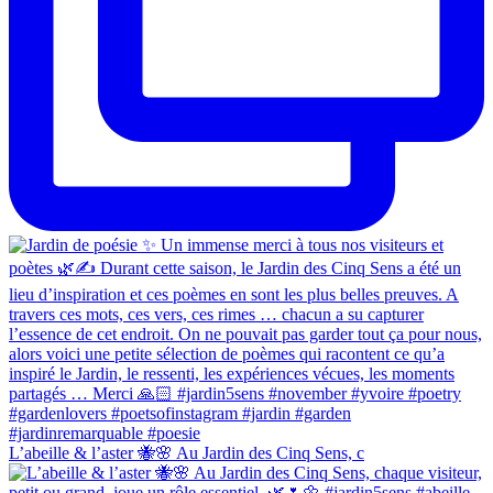
L’abeille & l’aster 🐝🌸 Au Jardin des Cinq Sens, c