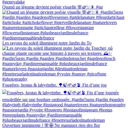
Quand un légume devient poésie visuelle 🌸🌿✨🎇 #jar
Les rayons du soleil illuminent notre Jardin du To
Fougères, hostas & labyrinthe. 🌳🍃🌱🌿🪴 Fin d’une jou
Ouverture imminente ! 🌸🤩 Ne manquez rien des flor