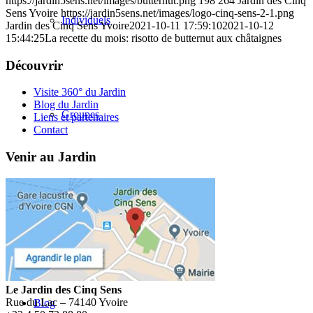
https://jardin5sens.net/images/butternut.png
198
264
Jardin des Cinq
Sens Yvoire
https://jardin5sens.net/images/logo-cinq-sens-2-1.png
Individuels
Jardin des Cinq Sens Yvoire
2021-10-11 17:59:10
2021-10-12
15:44:25
La recette du mois: risotto de butternut aux châtaignes
Découvrir
Visite 360° du Jardin
Blog du Jardin
Groupes
Liens et partenaires
Contact
Venir au Jardin
Boutique
Le Jardin des Cinq Sens
Rue du Lac – 74140 Yvoire
Blog