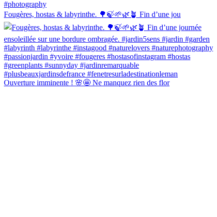
Fougères, hostas & labyrinthe. 🌳🍃🌱🌿🪴 Fin d’une jou
Ouverture imminente ! 🌸🤩 Ne manquez rien des flor