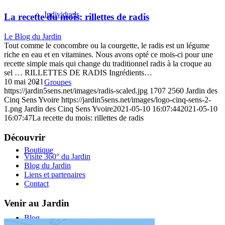
Individuels
La recette du mois: rillettes de radis
Le Blog du Jardin
Tout comme le concombre ou la courgette, le radis est un légume
riche en eau et en vitamines. Nous avons opté ce mois-ci pour une
recette simple mais qui change du traditionnel radis à la croque au
sel … RILLETTES DE RADIS Ingrédients…
10 mai 2021
Groupes
https://jardin5sens.net/images/radis-scaled.jpg
1707
2560
Jardin des
Cinq Sens Yvoire
https://jardin5sens.net/images/logo-cinq-sens-2-
1.png
Jardin des Cinq Sens Yvoire
2021-05-10 16:07:44
2021-05-10
16:07:47
La recette du mois: rillettes de radis
Découvrir
Boutique
Visite 360° du Jardin
Blog du Jardin
Liens et partenaires
Contact
Venir au Jardin
Blog