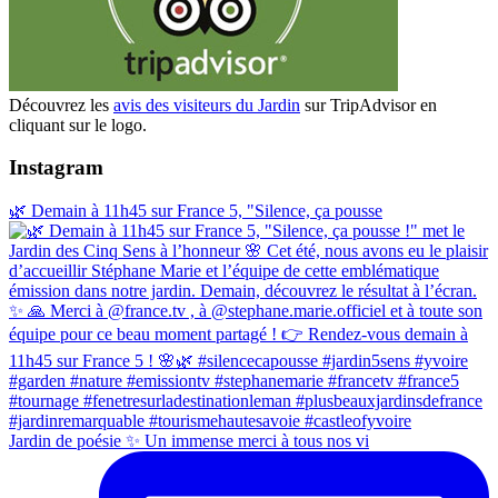
Découvrez les
avis des visiteurs du Jardin
sur TripAdvisor en
cliquant sur le logo.
Instagram
🌿 Demain à 11h45 sur France 5, "Silence, ça pousse
Jardin de poésie ✨ Un immense merci à tous nos vi