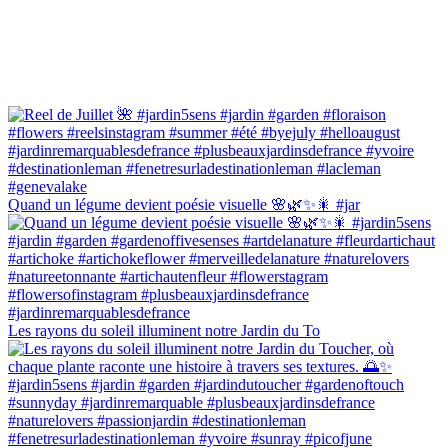
Quand un légume devient poésie visuelle 🌸🌿✨🎇 #jar
Les rayons du soleil illuminent notre Jardin du To