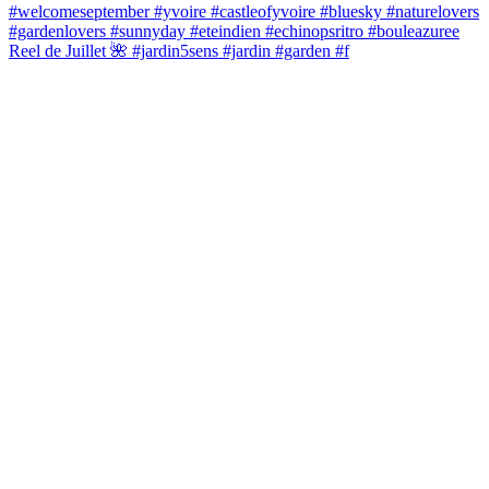
Reel de Juillet 🌺 #jardin5sens #jardin #garden #f