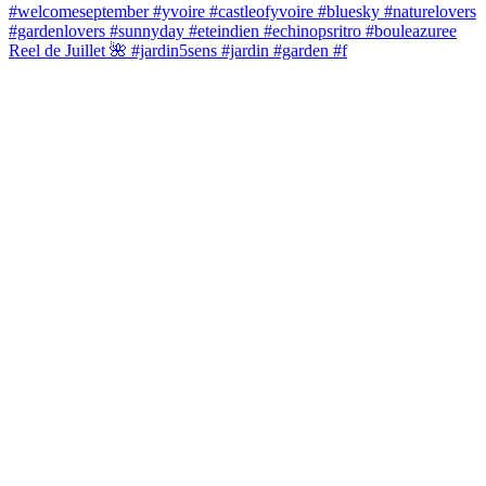
Reel de Juillet 🌺 #jardin5sens #jardin #garden #f