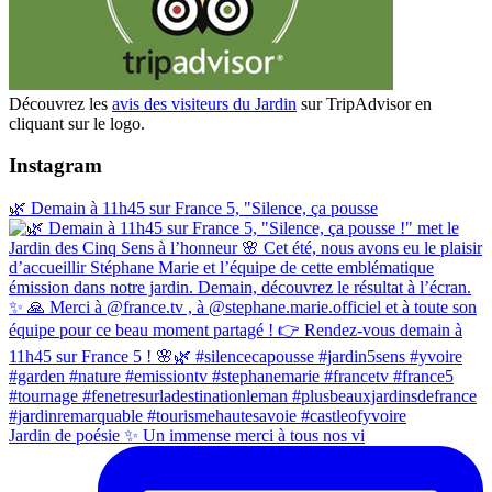
Découvrez les
avis des visiteurs du Jardin
sur TripAdvisor en
cliquant sur le logo.
Instagram
🌿 Demain à 11h45 sur France 5, "Silence, ça pousse
Jardin de poésie ✨ Un immense merci à tous nos vi