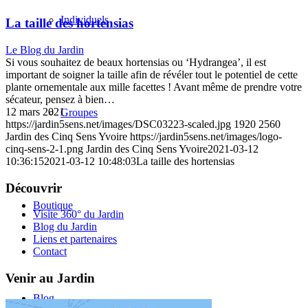
Individuels
La taille des hortensias
Le Blog du Jardin
Si vous souhaitez de beaux hortensias ou ‘Hydrangea’, il est
important de soigner la taille afin de révéler tout le potentiel de cette
plante ornementale aux mille facettes ! Avant même de prendre votre
sécateur, pensez à bien…
12 mars 2021
Groupes
https://jardin5sens.net/images/DSC03223-scaled.jpg
1920
2560
Jardin des Cinq Sens Yvoire
https://jardin5sens.net/images/logo-
cinq-sens-2-1.png
Jardin des Cinq Sens Yvoire
2021-03-12
10:36:15
2021-03-12 10:48:03
La taille des hortensias
Découvrir
Boutique
Visite 360° du Jardin
Blog du Jardin
Liens et partenaires
Contact
Venir au Jardin
Blog