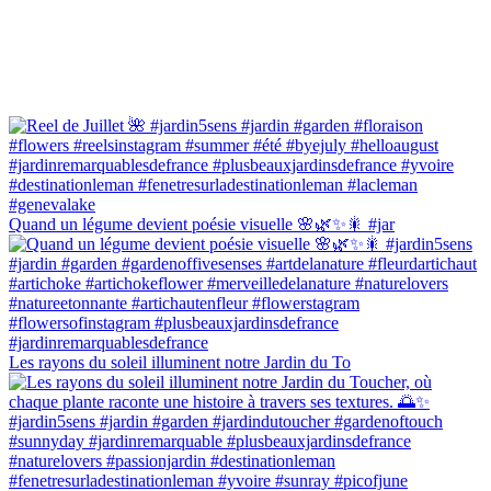
Quand un légume devient poésie visuelle 🌸🌿✨🎇 #jar
Les rayons du soleil illuminent notre Jardin du To