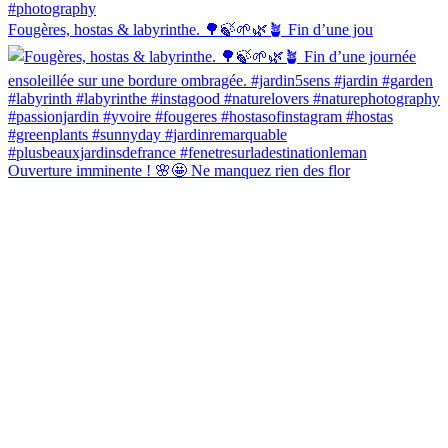
Fougères, hostas & labyrinthe. 🌳🍃🌱🌿🪴 Fin d’une jou
Ouverture imminente ! 🌸🤩 Ne manquez rien des flor