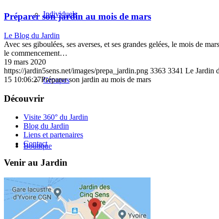
Individuels
Préparer son jardin au mois de mars
Le Blog du Jardin
Avec ses giboulées, ses averses, et ses grandes gelées, le mois de mar
le commencement…
19 mars 2020
https://jardin5sens.net/images/prepa_jardin.png
3363
3341
Le Jardin 
15 10:06:27
Préparer son jardin au mois de mars
Groupes
Découvrir
Visite 360° du Jardin
Blog du Jardin
Liens et partenaires
Contact
Boutique
Venir au Jardin
Blog