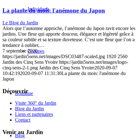
Individuels
La plante du mois: l'anémone du Japon
Le Blog du Jardin
Alors que l’automne approche, l’anémone du Japon ravit encore les
jardins. Une fleur qui apporte douceur, élégance et légèreté grâce à
sa couleur subtile et sa texture duveteuse. C’est une fleur que l’on a
tendance à oublier,…
7 septembre 2020
Groupes
https://jardin5sens.net/images/DSC03487-scaled.jpg
1920
2560
Jardin des Cinq Sens Yvoire
https://jardin5sens.net/images/logo-
cinq-sens-2-1.png
Jardin des Cinq Sens Yvoire
2020-09-07
10:42:19
2020-09-07 11:31:30
La plante du mois: l'anémone du
Japon
Découvrir
Boutique
Visite 360° du Jardin
Blog du Jardin
Liens et partenaires
Contact
Venir au Jardin
Blog