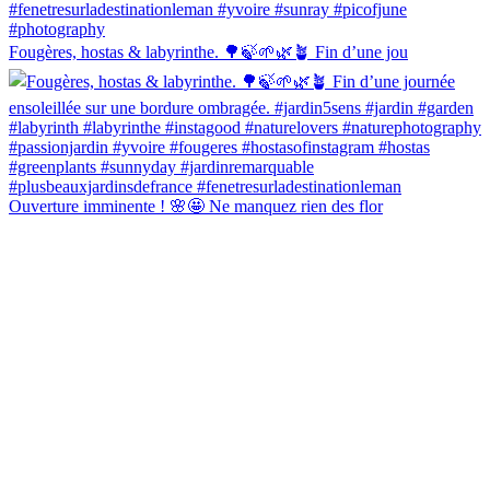
Fougères, hostas & labyrinthe. 🌳🍃🌱🌿🪴 Fin d’une jou
Ouverture imminente ! 🌸🤩 Ne manquez rien des flor