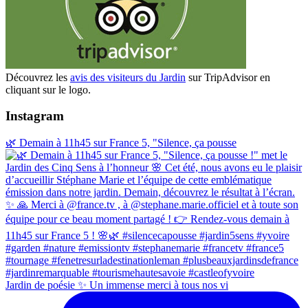
Découvrez les
avis des visiteurs du Jardin
sur TripAdvisor en
cliquant sur le logo.
Instagram
🌿 Demain à 11h45 sur France 5, "Silence, ça pousse
Jardin de poésie ✨ Un immense merci à tous nos vi