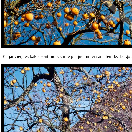
En janvier, les kakis sont mûrs sur le plaqueminier sans feuille. Le goû