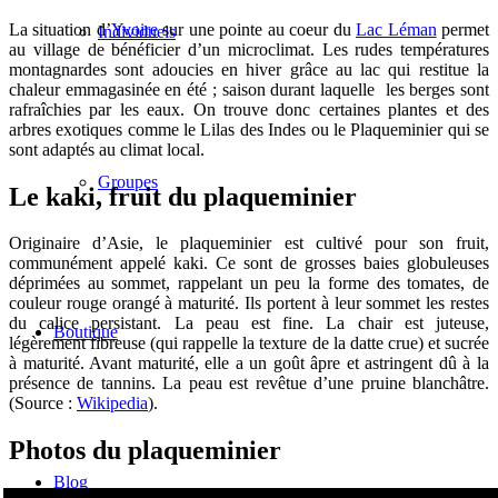
La situation d’
Yvoire
sur une pointe au coeur du
Lac Léman
permet
Individuels
au village de bénéficier d’un microclimat. Les rudes températures
montagnardes sont adoucies en hiver grâce au lac qui restitue la
chaleur emmagasinée en été ; saison durant laquelle les berges sont
rafraîchies par les eaux. On trouve donc certaines plantes et des
arbres exotiques comme le Lilas des Indes ou le Plaqueminier qui se
sont adaptés au climat local.
Groupes
Le kaki, fruit du plaqueminier
Originaire d’Asie, le plaqueminier est cultivé pour son fruit,
communément appelé kaki. Ce sont de grosses baies globuleuses
déprimées au sommet, rappelant un peu la forme des tomates, de
couleur rouge orangé à maturité. Ils portent à leur sommet les restes
du calice persistant. La peau est fine. La chair est juteuse,
Boutique
légèrement fibreuse (qui rappelle la texture de la datte crue) et sucrée
à maturité. Avant maturité, elle a un goût âpre et astringent dû à la
présence de tannins. La peau est revêtue d’une pruine blanchâtre.
(Source :
Wikipedia
).
Photos du plaqueminier
Blog