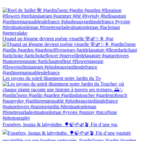
Quand un légume devient poésie visuelle 🌸🌿✨🎇 #jar
Les rayons du soleil illuminent notre Jardin du To
Fougères, hostas & labyrinthe. 🌳🍃🌱🌿🪴 Fin d’une jou