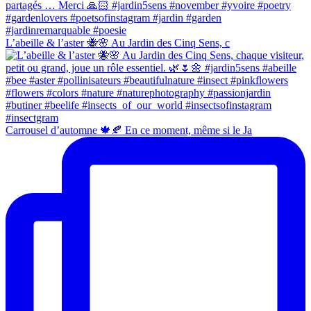
L’abeille & l’aster 🐝🌸 Au Jardin des Cinq Sens, c
Carrousel d’automne 🍁🍂 En ce moment, même si le Ja