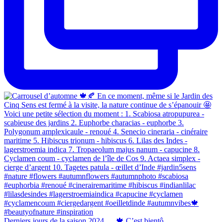
Derniers jours de la saison 2024 … 🍁 C’est bientô