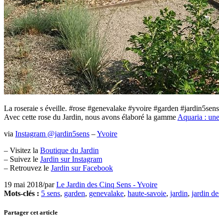
Menu
La roseraie s éveille. #rose #genevalake #yvoire #garden #jardin5sens
Avec cette rose du Jardin, nous avons élaboré la gamme
Aquaria : une
via
Instagram @jardin5sens
–
Yvoire
– Visitez la
Boutique du Jardin
– Suivez le
Jardin sur Instagram
– Retrouvez le
Jardin sur Facebook
19 mai 2018
/
par
Le Jardin des Cinq Sens - Yvoire
Mots-clés :
5 sens
,
garden
,
genevalake
,
haute-savoie
,
jardin
,
jardin de
Partager cet article