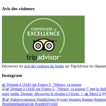
Avis des visiteurs
Découvrez les
avis des visiteurs du Jardin
sur TripAdvisor en cliquant 
Instagram
🌿 Demain à 11h45 sur France 5, "Silence, ça pousse