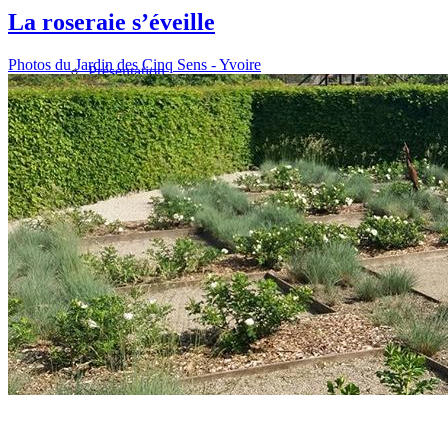
La roseraie s’éveille
Photos du Jardin des Cinq Sens - Yvoire
Présentation
Informations pratiques
Billetterie