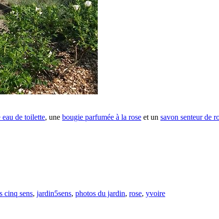
 eau de toilette
, une
bougie parfumée à la rose
et un
savon senteur de r
s cinq sens
,
jardin5sens
,
photos du jardin
,
rose
,
yvoire