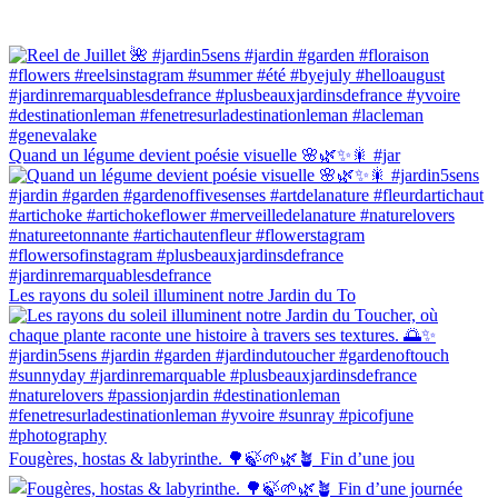
Quand un légume devient poésie visuelle 🌸🌿✨🎇 #jar
Les rayons du soleil illuminent notre Jardin du To
Fougères, hostas & labyrinthe. 🌳🍃🌱🌿🪴 Fin d’une jou