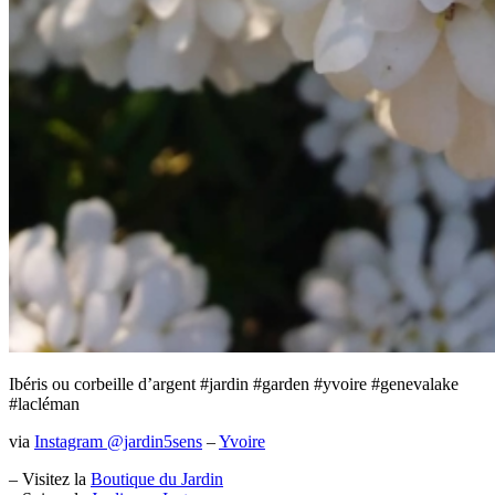
Menu
Ibéris ou corbeille d’argent #jardin #garden #yvoire #genevalake
#lacléman
via
Instagram @jardin5sens
–
Yvoire
– Visitez la
Boutique du Jardin