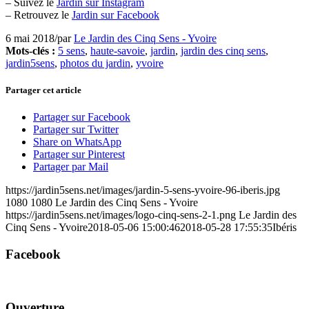
– Suivez le
Jardin sur Instagram
– Retrouvez le
Jardin sur Facebook
6 mai 2018
/
par
Le Jardin des Cinq Sens - Yvoire
Mots-clés :
5 sens
,
haute-savoie
,
jardin
,
jardin des cinq sens
,
jardin5sens
,
photos du jardin
,
yvoire
Partager cet article
Partager sur Facebook
Partager sur Twitter
Share on WhatsApp
Partager sur Pinterest
Partager par Mail
https://jardin5sens.net/images/jardin-5-sens-yvoire-96-iberis.jpg
1080
1080
Le Jardin des Cinq Sens - Yvoire
https://jardin5sens.net/images/logo-cinq-sens-2-1.png
Le Jardin des
Cinq Sens - Yvoire
2018-05-06 15:00:46
2018-05-28 17:55:35
Ibéris
Facebook
Ouverture