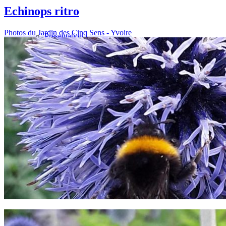
Echinops ritro
Photos du Jardin des Cinq Sens - Yvoire
Présentation
Informations pratiques
Billetterie