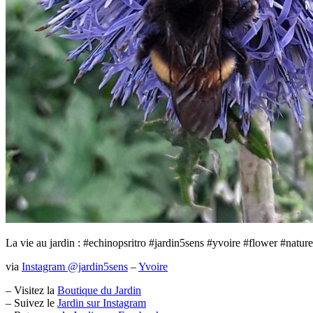
Menu
La vie au jardin : #echinopsritro #jardin5sens #yvoire #flower #natu
via
Instagram @jardin5sens
–
Yvoire
– Visitez la
Boutique du Jardin
– Suivez le
Jardin sur Instagram