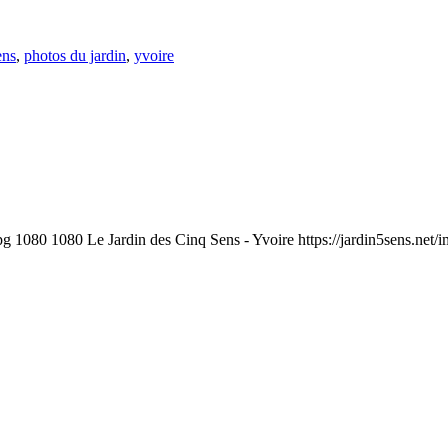
ens
,
photos du jardin
,
yvoire
pg
1080
1080
Le Jardin des Cinq Sens - Yvoire
https://jardin5sens.net