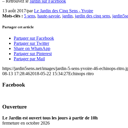
– Retrouvez le
Jardin sur Facebook
13 août 2017
/
par
Le Jardin des Cinq Sens - Yvoire
Mots-clés :
5 sens
,
haute-savoie
,
jardin
,
jardin des cinq sens
,
jardin5s
Partager cet article
Partager sur Facebook
Partager sur Twitter
Share on WhatsApp
Partager sur Pinterest
Partager par Mail
https://jardin5sens.net/images/jardin-5-sens-yvoire-46-echinops-ritro.j
08-13 17:28:46
2018-05-22 15:34:27
Echinops ritro
Facebook
Ouverture
Le Jardin est ouvert tous les jours à partir de 10h
fermeture en octobre 2026