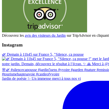
Découvrez les
avis des visiteurs du Jardin
sur TripAdvisor en cliquant 
Instagram
🌿 Demain à 11h45 sur France 5, "Silence, ça pousse
Jardin de poésie ✨ Un immense merci à tous nos vi