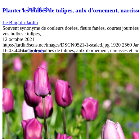
Individuels
Planter les bulbes de tulipes, aulx d'ornement, narcisse
Le Blog du Jardin
Souvent synonyme de couleurs dorées, fleurs fanées, courtes journées,
vos bulbes : tulipes,…
12 octobre 2021
https://jardin5sens.net/images/DSCN0521-1-scaled.jpg
1920
2560
Ja
16:03:44
Planter les bulbes de tulipes, aulx d'ornement, narcisses et jac
Groupes
Boutique
Blog