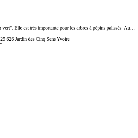
 "en vert". Elle est très importante pour les arbres à pépins palissés. Au…
425
626
Jardin des Cinq Sens Yvoire
t"