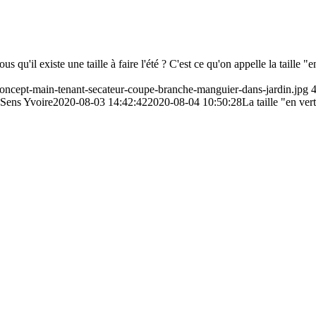
vous qu'il existe une taille à faire l'été ? C'est ce qu'on appelle la taille
s-concept-main-tenant-secateur-coupe-branche-manguier-dans-jardin.jpg
 Sens Yvoire
2020-08-03 14:42:42
2020-08-04 10:50:28
La taille "en ver