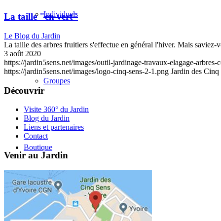
Individuels
La taille "en vert"
Le Blog du Jardin
La taille des arbres fruitiers s'effectue en général l'hiver. Mais saviez-
3 août 2020
https://jardin5sens.net/images/outil-jardinage-travaux-elagage-arbre
https://jardin5sens.net/images/logo-cinq-sens-2-1.png
Jardin des Cinq
Groupes
Découvrir
Visite 360° du Jardin
Blog du Jardin
Liens et partenaires
Contact
Boutique
Venir au Jardin
Blog