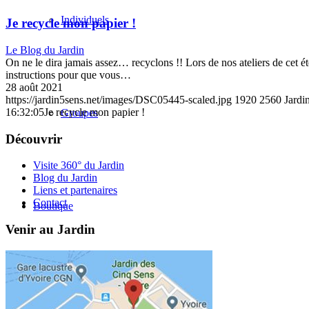
Individuels
Je recycle mon papier !
Le Blog du Jardin
On ne le dira jamais assez… recyclons !! Lors de nos ateliers de cet été
instructions pour que vous…
28 août 2021
https://jardin5sens.net/images/DSC05445-scaled.jpg
1920
2560
Jardi
16:32:05
Je recycle mon papier !
Groupes
Découvrir
Visite 360° du Jardin
Blog du Jardin
Liens et partenaires
Contact
Boutique
Venir au Jardin
Blog