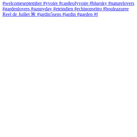
Reel de Juillet 🌺 #jardin5sens #jardin #garden #f