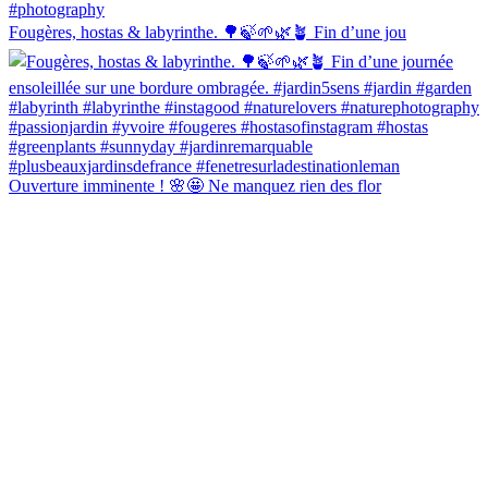
Fougères, hostas & labyrinthe. 🌳🍃🌱🌿🪴 Fin d’une jou
Ouverture imminente ! 🌸🤩 Ne manquez rien des flor