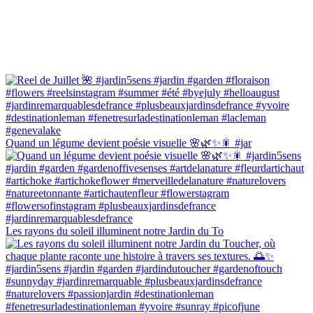
Quand un légume devient poésie visuelle 🌸🌿✨🎇 #jar
Les rayons du soleil illuminent notre Jardin du To