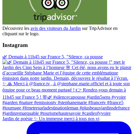
Découvrez les
avis des visiteurs du Jardin
sur TripAdvisor en
cliquant sur le logo.
Instagram
🌿 Demain à 11h45 sur France 5, "Silence, ça pousse
Jardin de poésie ✨ Un immense merci à tous nos vi