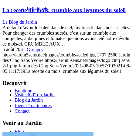
Individuels
La recette du mois: crumble aux légumes du soleil
Le Blog du Jardin
A défaut d’avoir le soleil dans le ciel, invitons-le dans nos assiettes.
Pour changer des crumbles sucrés, c’est sur un crumble aux
courgettes, aubergines et tomates que nous avons jeté notre dévolu
ce mois-ci. CRUMBLE AUX…
5 août 2021
Groupes
https://jardin5sens.net/images/crumble-scaled.jpg
1707
2560
Jardin
des Cinq Sens Yvoire
https://jardin5sens.net/images/logo-cinq-sens-
2-1.png
Jardin des Cinq Sens Yvoire
2021-08-05 10:57:19
2021-08-
05 11:17:29
La recette du mois: crumble aux légumes du soleil
Découvrir
Boutique
Visite 360° du Jardin
Blog du Jardin
Liens et partenaires
Contact
Venir au Jardin
Blog