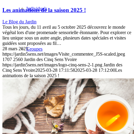
Individuels
Les animations de la saison 2025 !
Le Blog du Jardin
Tous les jours, du 11 avril au 5 octobre 2025 découvrez le monde
végétal lors d'une promenade sensorielle étonnante. Pour explorer ce
lieu unique sous un autre angle, plusieurs dates spéciales et visites
guidées sont proposées au fil…
28 mars 2025
Groupes
https://jardin5sens.net/images/Visite_commentee_J5S-scaled.jpeg
1707
2560
Jardin des Cinq Sens Yvoire
https://jardin5sens.net/images/logo-cinq-sens-2-1.png
Jardin des
Cinq Sens Yvoire
2025-03-28 17:11:58
2025-03-28 17:12:00
Les
animations de la saison 2025 !
Boutique
Blog