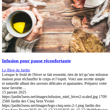
Menu
Infusion pour pause réconfortante
Le Blog du Jardin
Lorsque le froid de l'hiver se fait ressentir, rien de tel qu’une infusion
maison pour réchauffer le corps et l’esprit. Voici une recette simple
et naturelle alliant des saveurs délicates et apaisantes. Préparez votre
tasse favorite…
15 janvier 2025
https://jardin5sens.net/images/infusion_miel_hiver2-scaled.jpg
1709
2560
Jardin des Cinq Sens Yvoire
https://jardin5sens.net/images/logo-cinq-sens-2-1.png
Jardin des
Cinq Sens Yvoire
2025-01-15 17:27:59
2025-01-15 17:28:00
Infusion