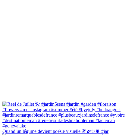
Quand un légume devient poésie visuelle 🌸🌿✨🎇 #jar