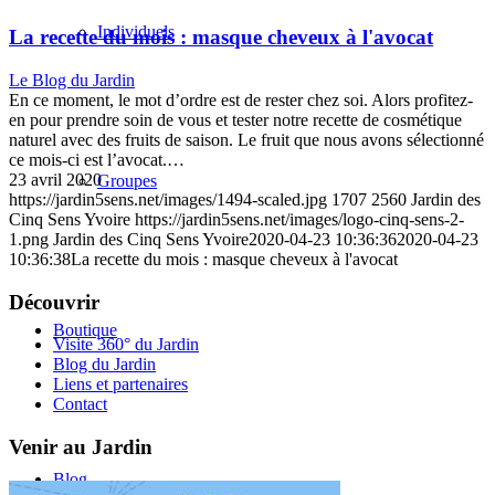
Individuels
La recette du mois : masque cheveux à l'avocat
Le Blog du Jardin
En ce moment, le mot d’ordre est de rester chez soi. Alors profitez-
en pour prendre soin de vous et tester notre recette de cosmétique
naturel avec des fruits de saison. Le fruit que nous avons sélectionné
ce mois-ci est l’avocat.…
23 avril 2020
Groupes
https://jardin5sens.net/images/1494-scaled.jpg
1707
2560
Jardin des
Cinq Sens Yvoire
https://jardin5sens.net/images/logo-cinq-sens-2-
1.png
Jardin des Cinq Sens Yvoire
2020-04-23 10:36:36
2020-04-23
10:36:38
La recette du mois : masque cheveux à l'avocat
Découvrir
Boutique
Visite 360° du Jardin
Blog du Jardin
Liens et partenaires
Contact
Venir au Jardin
Blog