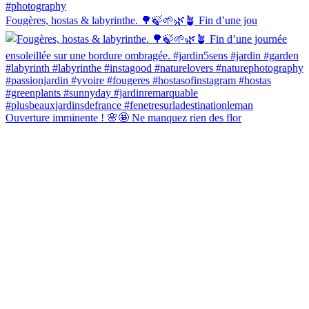
Fougères, hostas & labyrinthe. 🌳🍃🌱🌿🪴 Fin d’une jou
Ouverture imminente ! 🌸🤩 Ne manquez rien des flor