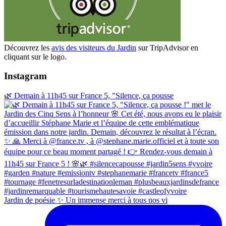
Découvrez les
avis des visiteurs du Jardin
sur TripAdvisor en
cliquant sur le logo.
Instagram
🌿 Demain à 11h45 sur France 5, "Silence, ça pousse
Jardin de poésie ✨ Un immense merci à tous nos vi