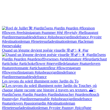
Quand un légume devient poésie visuelle 🌸🌿✨🎇 #jar
Les rayons du soleil illuminent notre Jardin du To