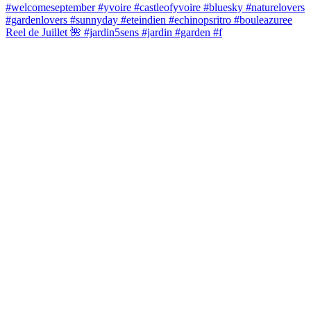
Reel de Juillet 🌺 #jardin5sens #jardin #garden #f