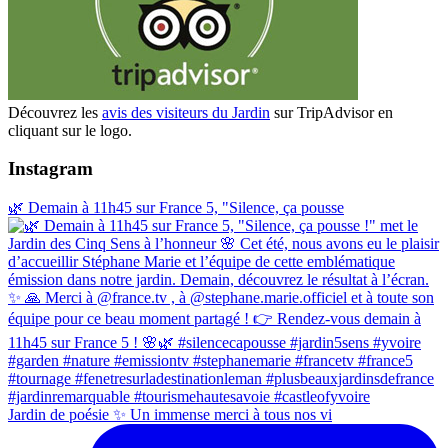
Découvrez les
avis des visiteurs du Jardin
sur TripAdvisor en
cliquant sur le logo.
Instagram
🌿 Demain à 11h45 sur France 5, "Silence, ça pousse
Jardin de poésie ✨ Un immense merci à tous nos vi