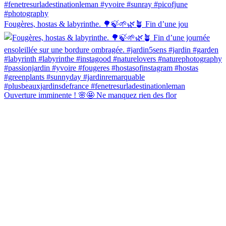
Fougères, hostas & labyrinthe. 🌳🍃🌱🌿🪴 Fin d’une jou
Ouverture imminente ! 🌸🤩 Ne manquez rien des flor