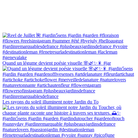
Quand un légume devient poésie visuelle 🌸🌿✨🎇 #jar
Les rayons du soleil illuminent notre Jardin du To