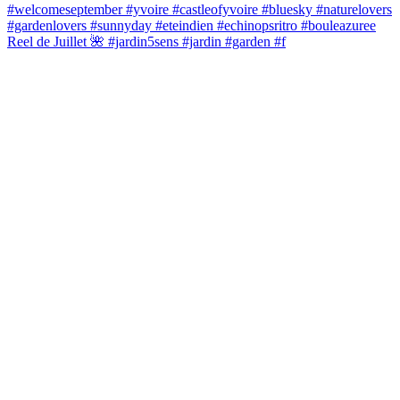
Reel de Juillet 🌺 #jardin5sens #jardin #garden #f