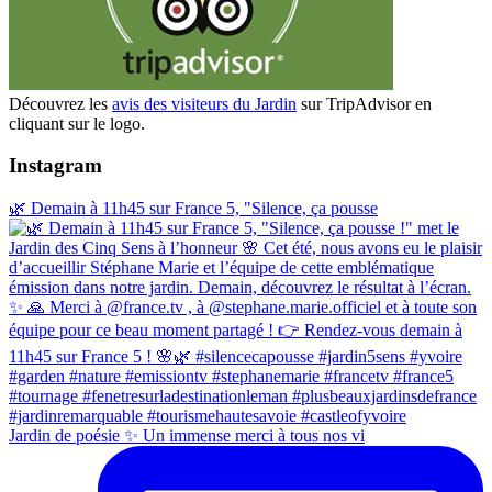
Découvrez les
avis des visiteurs du Jardin
sur TripAdvisor en
cliquant sur le logo.
Instagram
🌿 Demain à 11h45 sur France 5, "Silence, ça pousse
Jardin de poésie ✨ Un immense merci à tous nos vi