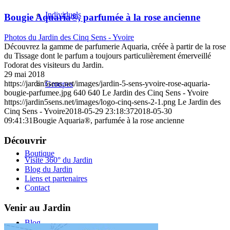
Individuels
Bougie Aquaria®, parfumée à la rose ancienne
Photos du Jardin des Cinq Sens - Yvoire
Découvrez la gamme de parfumerie Aquaria, créée à partir de la rose
du Tissage dont le parfum a toujours particulièrement émerveillé
l'odorat des visiteurs du Jardin.
29 mai 2018
https://jardin5sens.net/images/jardin-5-sens-yvoire-rose-aquaria-
Groupes
bougie-parfumee.jpg
640
640
Le Jardin des Cinq Sens - Yvoire
https://jardin5sens.net/images/logo-cinq-sens-2-1.png
Le Jardin des
Cinq Sens - Yvoire
2018-05-29 23:18:37
2018-05-30
09:41:31
Bougie Aquaria®, parfumée à la rose ancienne
Découvrir
Boutique
Visite 360° du Jardin
Blog du Jardin
Liens et partenaires
Contact
Venir au Jardin
Blog