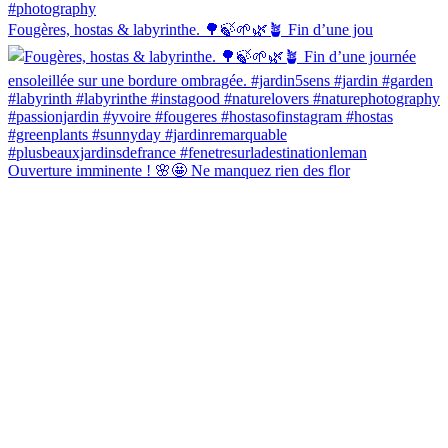
Fougères, hostas & labyrinthe. 🌳🍃🌱🌿🪴 Fin d’une jou
Ouverture imminente ! 🌸🤩 Ne manquez rien des flor